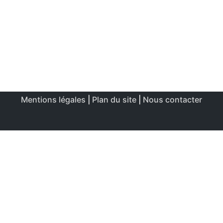
Mentions légales
|
Plan du site
|
Nous contacter
Ce site utilise des cookies afin de permettre une utilisation
et un réglage optimale.
J'accepte
Politique de confidentialité & de cookies
FERMER