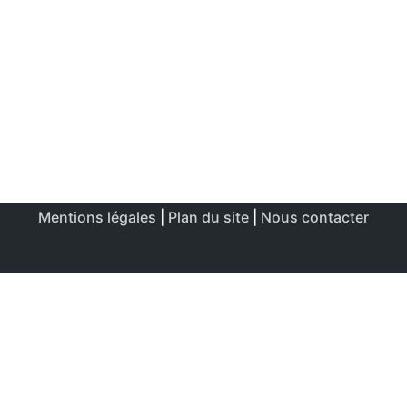
Mentions légales
|
Plan du site
|
Nous contacter
Ce site utilise des cookies afin de permettre une utilisation
et un réglage optimale.
J'accepte
Politique de confidentialité & de cookies