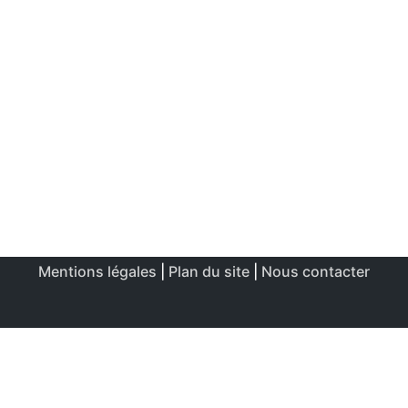
Mentions légales
|
Plan du site
|
Nous contacter
Ce site utilise des cookies afin de permettre une utilisation
et un réglage optimale.
J'accepte
Politique de confidentialité & de cookies