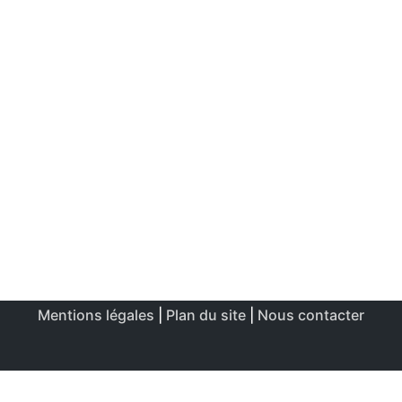
Mentions légales
|
Plan du site
|
Nous contacter
Ce site utilise des cookies afin de permettre une utilisation